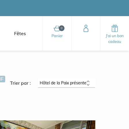
0
Fêtes
0 article au panier
Panier
J'ai un bon
cadeau
HF
Trier par :