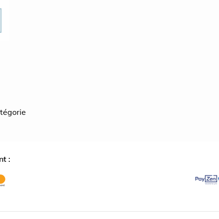
atégorie
t :