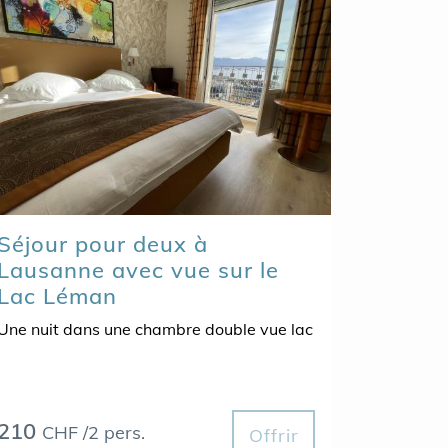
Séjour pour deux à
Lausanne avec vue sur le
Lac Léman
Une nuit dans une chambre double vue lac
210
CHF /2 pers.
Offrir