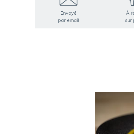
Envoyé
À r
par email
sur 