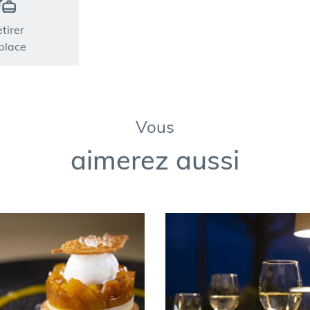
etirer
place
Vous
aimerez aussi