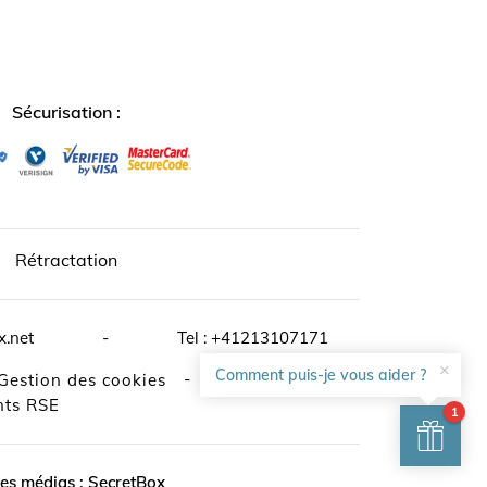
↺
✕
Sécurisation :
Rétractation
x.net
-
Tel :
+41213107171
×
Comment puis-je vous aider ?
-
Gestion des cookies
ts RSE
1
es médias :
SecretBox