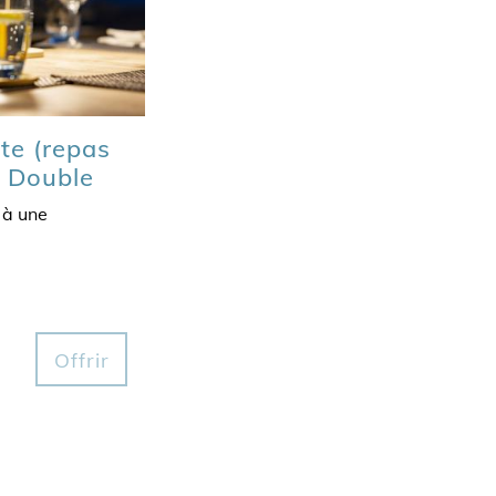
te (repas
e Double
 à une
Offrir