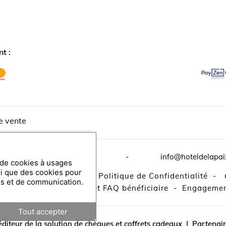
t :
e vente
n-Constant
1003
Lausanne
-
info@hoteldelapai
n de cookies à usages
si que des cookies pour
ns légales
-
contact
-
Politique de Confidentialité
-
es et de communication.
er / consulter mon bon et FAQ bénéficiaire
-
Engagemen
Tout accepter
 éditeur de la solution de chèques et coffrets cadeaux
|
Partenair