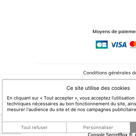
Moyens de paiemen
Conditions générales d
Ce site utilise des cookies
Hôtel de la Paix
5 Avenue Benjami
En cliquant sur « Tout accepter », vous acceptez l’utilisatio
techniques nécessaires au bon fonctionnement du site, ain
FAQ acheteur
-
Mentio
mesurer l'audience du site et de nos campagnes publicitair
Échang
Tout refuser
Personnaliser
Console SecretBox ®
,