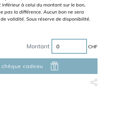
 inférieur à celui du montant sur le bon,
e pas la différence. Aucun bon ne sera
e validité. Sous réserve de disponibilité.
Montant
CHF
e chèque cadeau
Partage Facebook
apythemev3.fo.share_t
Partage Linkedin