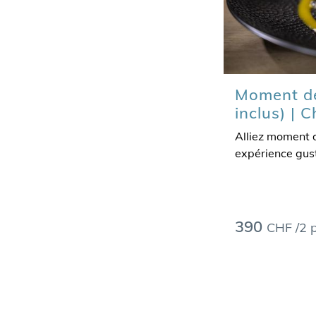
Moment de
inclus) |
Alliez moment 
expérience gust
390
CHF /2 p