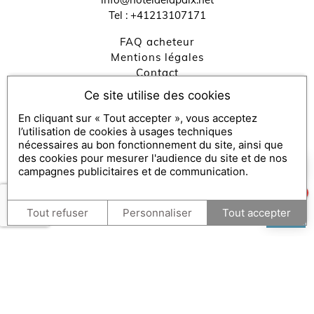
Tel :
+41213107171
FAQ acheteur
Mentions légales
contact
Politique de Confidentialité
Ce site utilise des cookies
Gestion des cookies
En cliquant sur « Tout accepter », vous acceptez
Échanger / consulter mon bon et FAQ bénéficiaire
l’utilisation de cookies à usages techniques
Engagements RSE
nécessaires au bon fonctionnement du site, ainsi que
des cookies pour mesurer l'audience du site et de nos
×
Comment puis-je vous aider ?
campagnes publicitaires et de communication.
Console SecretBox ®
, éditeur de la solution de chèques et
1
coffrets cadeaux
Tout refuser
Personnaliser
Tout accepter
Partenaires médias :
SecretBox