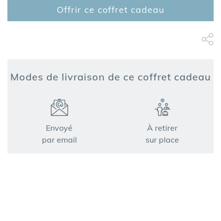
Offrir ce coffret cadeau
Partage Face
apytheme
Part
Modes de livraison de ce coffret cadeau
Envoyé
À retirer
par email
sur place